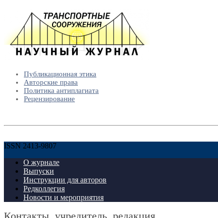
Публикационная этика
Авторские права
Политика антиплагиата
Рецензирование
ISSN 2413-9807
О журнале
Выпуски
Инструкции для авторов
Редколлегия
Новости и мероприятия
Контакты, учредитель, редакция