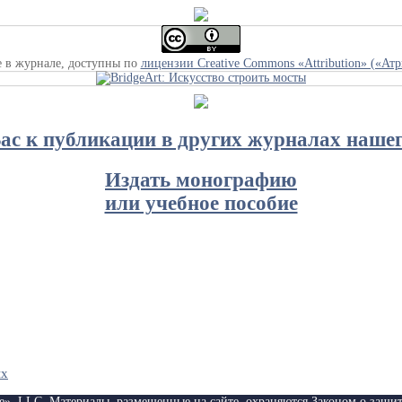
е в журнале, доступны по
лицензии Creative Commons «Attribution» («Ат
с к публикации в других журналах нашег
Издать монографию
или учебное пособие
ых
ce», LLC. Материалы, размещенные на сайте, охраняются Законом о защи