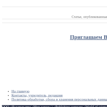
Статьи, опубликованны
Приглашаем Ва
На главную
Контакты, учредитель, редакция
Политика обработки, сбора и хранения персональных данн
ООО «Издательство «Мир науки» \ «Publishing company «World of scien