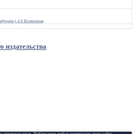
рибуция») 4.0 Всемирная
.
о издательства
те авторских прав. Публикация любых материалов этого сайта