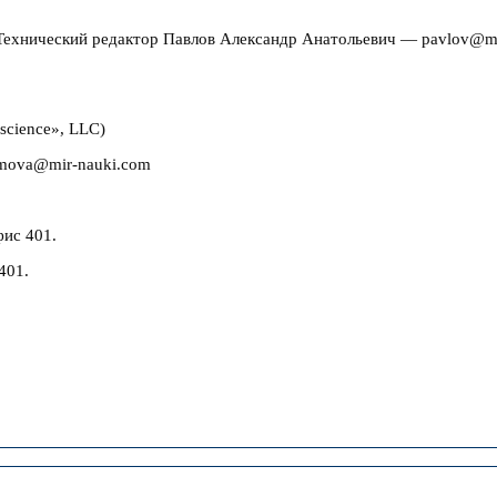
ехнический редактор Павлов Александр Анатольевич — pavlov@mi
science», LLC)
mova@mir-nauki.com
фис 401.
401.