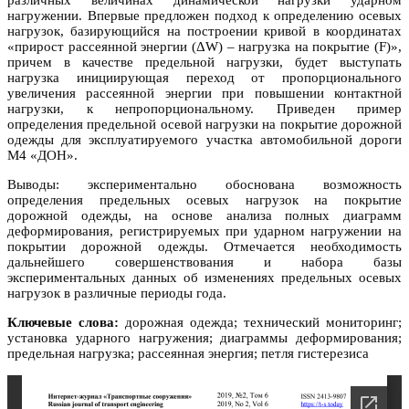
различных величинах динамической нагрузки ударном
нагружении. Впервые предложен подход к определению осевых
нагрузок, базирующийся на построении кривой в координатах
«прирост рассеянной энергии (ΔW) – нагрузка на покрытие (F)»,
причем в качестве предельной нагрузки, будет выступать
нагрузка инициирующая переход от пропорционального
увеличения рассеянной энергии при повышении контактной
нагрузки, к непропорциональному. Приведен пример
определения предельной осевой нагрузки на покрытие дорожной
одежды для эксплуатируемого участка автомобильной дороги
М4 «ДОН».
Выводы: экспериментально обоснована возможность
определения предельных осевых нагрузок на покрытие
дорожной одежды, на основе анализа полных диаграмм
деформирования, регистрируемых при ударном нагружении на
покрытии дорожной одежды. Отмечается необходимость
дальнейшего совершенствования и набора базы
экспериментальных данных об изменениях предельных осевых
нагрузок в различные периоды года.
Ключевые слова:
дорожная одежда; технический мониторинг;
установка ударного нагружения; диаграммы деформирования;
предельная нагрузка; рассеянная энергия; петля гистерезиса