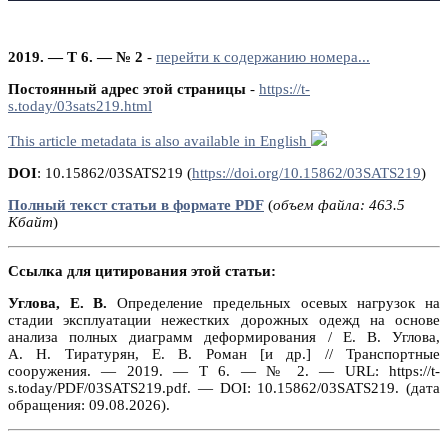
2019. — Т 6. — № 2
-
перейти к содержанию номера...
Постоянный адрес этой страницы
-
https://t-
s.today/03sats219.html
This article metadata is also available in English
DOI
: 10.15862/03SATS219 (
https://doi.org/10.15862/03SATS219
)
Полный текст статьи в формате PDF
(
объем файла: 463.5
Кбайт
)
Ссылка для цитирования этой статьи:
Углова, Е. В.
Определение предельных осевых нагрузок на
стадии эксплуатации нежестких дорожных одежд на основе
анализа полных диаграмм деформирования / Е. В. Углова,
А. Н. Тиратурян, Е. В. Роман [и др.] // Транспортные
сооружения. — 2019. — Т 6. — № 2. — URL: https://t-
s.today/PDF/03SATS219.pdf. — DOI: 10.15862/03SATS219. (дата
обращения: 09.08.2026).