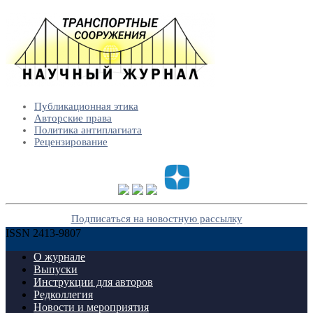
Публикационная этика
Авторские права
Политика антиплагиата
Рецензирование
Подписаться на новостную рассылку
ISSN 2413-9807
О журнале
Выпуски
Инструкции для авторов
Редколлегия
Новости и мероприятия