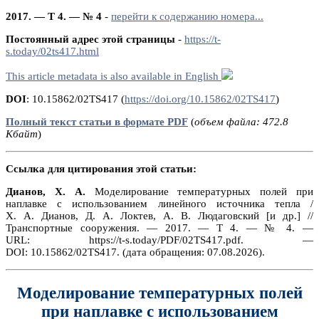
2017. — Т 4. — № 4
-
перейти к содержанию номера...
Постоянный адрес этой страницы
-
https://t-
s.today/02ts417.html
This article metadata is also available in English
DOI
: 10.15862/02TS417 (
https://doi.org/10.15862/02TS417
)
Полный текст статьи в формате PDF
(
объем файла: 472.8
Кбайт
)
Ссылка для цитирования этой статьи:
Дианов, Х. А.
Моделирование температурных полей при
наплавке с использованием линейного источника тепла /
Х. А. Дианов, Д. А. Локтев, А. В. Людаговский [и др.] //
Транспортные сооружения. — 2017. — Т 4. — № 4. —
URL: https://t-s.today/PDF/02TS417.pdf. —
DOI: 10.15862/02TS417. (дата обращения: 07.08.2026).
Моделирование температурных полей
при наплавке с использованием