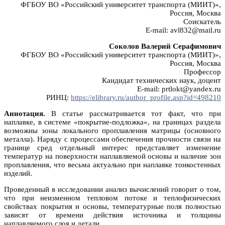
ФГБОУ ВО «Российский университет транспорта (МИИТ)»,
Россия, Москва
Соискатель
E-mail: avl832@mail.ru
Соколов Валерий Серафимович
ФГБОУ ВО «Российский университет транспорта (МИИТ)»,
Россия, Москва
Профессор
Кандидат технических наук, доцент
E-mail: prtlokt@yandex.ru
РИНЦ:
https://elibrary.ru/author_profile.asp?id=498210
Аннотация.
В статье рассматривается тот факт, что при
наплавке, в системе «покрытие-подложка», на границах раздела
возможны зоны локального проплавления матрицы (основного
металла). Наряду с процессами обеспечения прочности связи на
границе сред отдельный интерес представляет изменение
температур на поверхности наплавляемой основы и наличие зон
проплавления, что весьма актуально при наплавке тонкостенных
изделий.
Проведенный в исследовании анализ вычислений говорит о том,
что при неизменном тепловом потоке и теплофизических
свойствах покрытия и основы, температурные поля полностью
зависят от времени действия источника и толщины
наплавляемого слоя и детали.